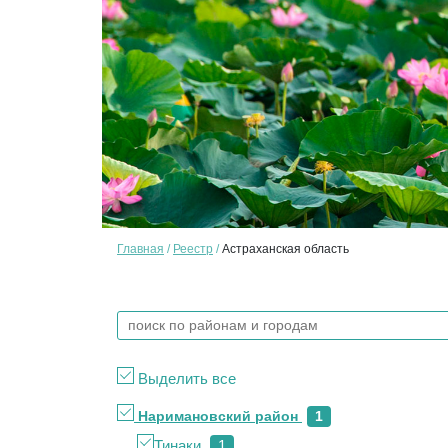
Главная
Реестр
Астраханская область
Выделить все
Наримановский район
1
Тинаки
1