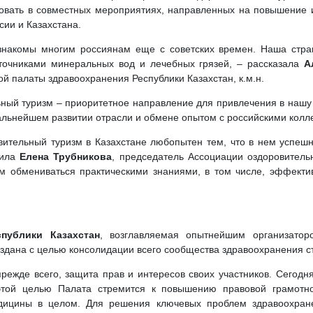
вовать в совместных мероприятиях, направленных на повышение
сии и Казахстана.
 знакомы многим россиянам еще с советских времен. Наша стра
точниками минеральных вод и лечебных грязей, – рассказала
А
 палаты здравоохранения Республики Казахстан, к.м.н.
ный туризм – приоритетное направление для привлечения в нашу с
альнейшем развитии отрасли и обмене опытом с российскими колл
ительный туризм в Казахстане любопытен тем, что в нем успеш
тила
Елена Трубникова
, председатель Ассоциации оздоровитель
ам обмениваться практическими знаниями, в том числе, эффект
публики Казахстан
, возглавляемая опытнейшим организатор
оздана с целью консолидации всего сообщества здравоохранения с
прежде всего, защита прав и интересов своих участников. Сегод
этой целью Палата стремится к повышению правовой грамотно
ицины в целом. Для решения ключевых проблем здравоохранен