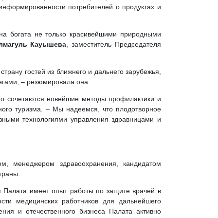
 информированности потребителей о продуктах и
на богата не только красивейшими природными
лмагуль Кауышева
, заместитель Председателя
трану гостей из ближнего и дальнего зарубежья,
егами, – резюмировала она.
но сочетаются новейшие методы профилактики и
ного туризма. – Мы надеемся, что плодотворное
ивными технологиями управления здравницами и
ом, менеджером здравоохранения, кандидатом
траны.
ня Палата имеет опыт работы по защите врачей в
сти медицинских работников для дальнейшего
ия и отечественного бизнеса Палата активно