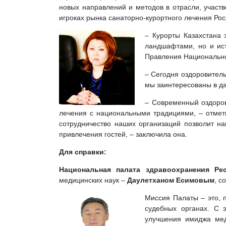
новых направлений и методов в отрасли, участ
игроках рынка санаторно-курортного лечения Рос
– Курорты Казахстана
ландшафтами, но и ис
Правления Национальной
– Сегодня оздоровитель
мы заинтересованы в д
– Современный оздоров
лечения с национальными традициями, – отме
сотрудничество наших организаций позволит н
привлечения гостей, – заключила она.
Для справки:
Национальная палата здравоохранения Рес
медицинских наук –
Даулетханом Есимовым
, с
Миссия Палаты – это, 
судебных органах. С 
улучшения имиджа мед