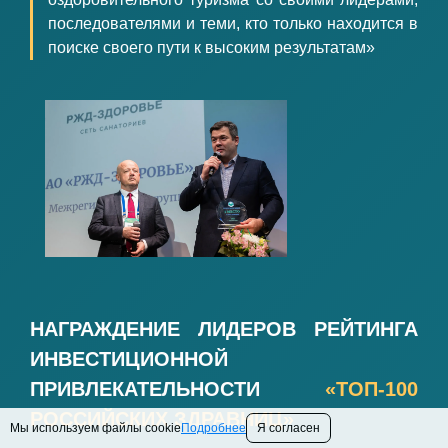
последователями и теми, кто только находится в
поиске своего пути к высоким результатам»
НАГРАЖДЕНИЕ ЛИДЕРОВ РЕЙТИНГА
ИНВЕСТИЦИОННОЙ
ПРИВЛЕКАТЕЛЬНОСТИ
«ТОП-100
РОССИЙСКИХ ЗДРАВНИЦ»
Мы используем файлы cookie
Подробнее
Я согласен