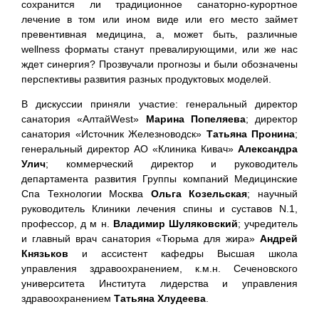
сохранится ли традиционное санаторно-курортное
лечение в том или ином виде или его место займет
превентивная медицина, а, может быть, различные
wellness форматы станут превалирующими, или же нас
ждет синергия? Прозвучали прогнозы и были обозначены
перспективы развития разных продуктовых моделей.
В дискуссии приняли участие: генеральный директор
санатория «АлтайWest»
Марина Попеляева
; директор
санатория «Источник Железноводск»
Татьяна Пронина
;
генеральный директор АО «Клиника Кивач»
Александра
Улич
; коммерческий директор и руководитель
департамента развития Группы компаний Медицинские
Спа Технологии Москва
Ольга Козельская
; научный
руководитель Клиники лечения спины и суставов N.1,
профессор, д м н.
Владимир Шуляковский
; учредитель
и главный врач санатория «Тюрьма для жира»
Андрей
Князьков
и ассистент кафедры Высшая школа
управления здравоохранением, к.м.н. Сеченовского
университета Института лидерства и управления
здравоохранением
Татьяна Хлудеева
.