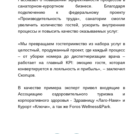
санаторном-курортном бизнесе. Благодаря
подключению к федеральному проекту
«Производительность труда», санатории смогли
е на
увеличить количество гостей, ускорить внутренние
процессы и повысить качество оказываемых услуг:
ржки
«Мы превращаем гостеприимство из набора услуг в
В до
целостный, продуманный проект, где каждый процесс
ель –
– от уборки номера до диспетчеризации врача –
млрд
работает на главный KPI: эмоцию гостя, которая
дне и
конвертируется в лояльность и прибыль», – заключил
Скопцов.
 кейс
В качестве примера эксперт привел входящие в
екса
Ассоциацию оздоровительного туризма и
корпоративного здоровья - Здравницу «Лаго-Наки» и
Курорт «Ключи», а так же Foros Wellness&Park.
ров,
тв и