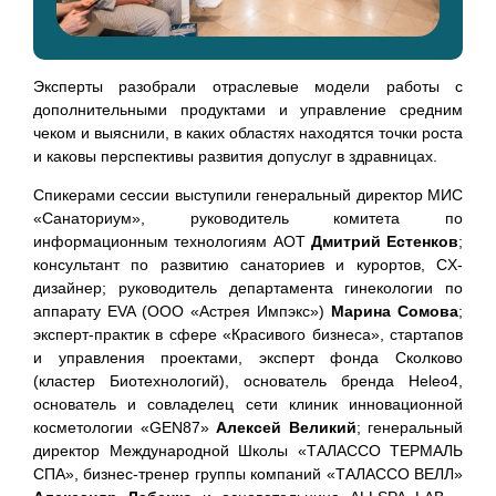
Эксперты разобрали отраслевые модели работы с
дополнительными продуктами и управление средним
чеком и выяснили, в каких областях находятся точки роста
и каковы перспективы развития допуслуг в здравницах.
Спикерами сессии выступили генеральный директор МИС
«Санаториум», руководитель комитета по
информационным технологиям АОТ
Дмитрий Естенков
;
консультант по развитию санаториев и курортов, CX-
дизайнер; руководитель департамента гинекологии по
аппарату EVA (ООО «Астрея Импэкс»)
Марина Сомова
;
эксперт-практик в сфере «Красивого бизнеса», стартапов
и управления проектами, эксперт фонда Сколково
(кластер Биотехнологий), основатель бренда Heleo4,
основатель и совладелец сети клиник инновационной
косметологии «GEN87»
Алексей Великий
; генеральный
директор Международной Школы «ТАЛАССО ТЕРМАЛЬ
СПА», бизнес-тренер группы компаний «ТАЛАССО ВЕЛЛ»