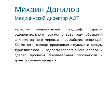
Михаил Данилов
tel
Медицинский директор АОТ
ии
начертил экономический ландшафт отрасли
оздоровительного туризма в 2025 году, обозначил
влияние на него мировых и российских тенденций.
будет
Кроме того, эксперт представил актуальные тренды
 это
туристического и здоровьесберегающего спроса и
дных
сделал прогнозы покупательной способности и
ет.
трансформации продукта.
ского
 что,
с не
 или
ve. И
стью
о без