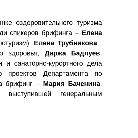
нке оздоровительного туризма
еди спикеров брифинга –
Елена
остуризм),
Елена Трубникова
,
го здоровья,
Даржа Бадлуев
,
 и санаторно-курортного дела
 проектов Департамента по
ла брифинг –
Мария Баченина
,
, выступившей генеральным