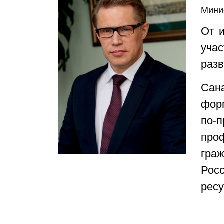
Мини
От 
уча
разв
Сан
фор
по-п
про
гра
Рос
ресу