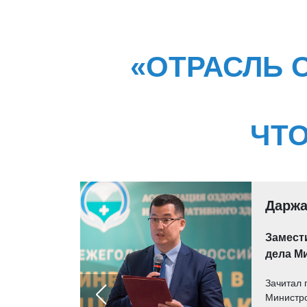
«ОТРАСЛЬ 
ЧТО
Даржа
Замест
дела М
ионных
но
Зачитал 
Министро