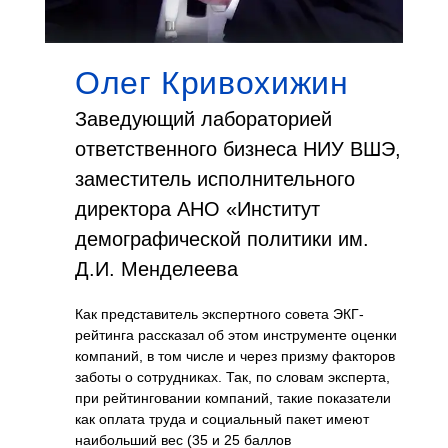
Олег Кривохижин
по
Заведующий лабораторией
З
й
ответственного бизнеса НИУ ВШЭ,
н
ова,
заместитель исполнительного
и
директора АНО «Институт
м
демографической политики им.
Н
Д.И. Менделеева
к
к
Как представитель экспертного совета ЭКГ-
икера,
м
рейтинга рассказал об этом инструменте оценки
рных
компаний, в том числе и через призму факторов
С
заботы о сотрудниках. Так, по словам эксперта,
кадров,
при рейтинговании компаний, такие показатели
и, а
Ра
как оплата труда и социальный пакет имеют
ной
ра
наибольший вес (35 и 25 баллов
ости
тр