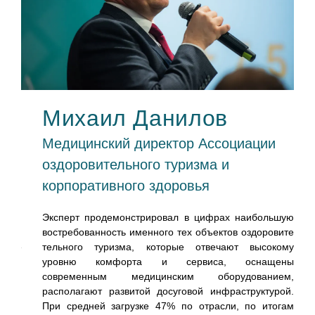
Михаил Данилов
P
Медицинский директор Ассоциации
оздоровительного туризма и
тке и
корпоративного здоровья
цах,
е по
Эксперт продемонстрировал в цифрах наибольшую
одня
востребованность именного тех объектов оздоровите
ерез
тельного туризма, которые отвечают высокому
перт
уровню комфорта и сервиса, оснащены
я на
современным медицинским оборудованием,
лось
располагают развитой досуговой инфраструктурой.
ому,
При средней загрузке 47% по отрасли, по итогам
нему