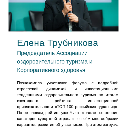
Елена Трубникова
Председатель Ассоциации
оздоровительного туризма и
ии в
Корпоративного здоровья
ющих
ачил
Познакомила участников форума с подробной
реди
отраслевой динамикой и инвестиционными
тка в
тенденциями оздоровительного туризма по итогам
тов,
ежегодного рейтинга инвестиционной
мы и
привлекательности «ТОП-100 российских здравниц».
ного
По ее словам, рейтинг уже 9 лет отражает состояние
, по
санаторно-курортной отрасли во всём многообразии
ется
вариантов развития её участников. При этом загрузка
торов