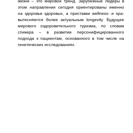
жизни – это мировой тренд. Зарубежные лидеры в
ации
этом направлении сегодня ориентированы именно
вила
на здоровье здоровых, а приставки wellness- и spa-
 как
вытесняются более актуальным longevity. Будущее
ко с
мирового оздоровительного туризма, по словам
вом.
спикера – в развитии персонифицированного
ical
подхода к пациентам, основанного в том числе на
ской
генетических исследованиях.
ьного
есь,
коло
о ее
ктов
ина,
ский
тная
 №1.
тов,
рия,
орых
ации
ние,
цесс