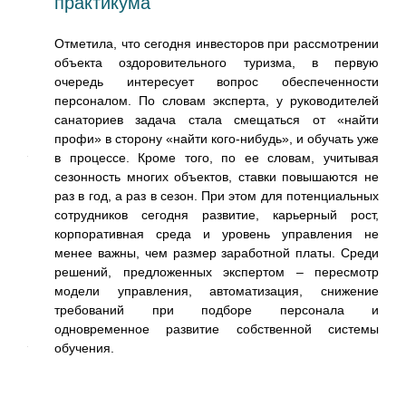
.
практикума
з ее
Отметила, что сегодня инвесторов при рассмотрении
, что
объекта оздоровительного туризма, в первую
вниц
очередь интересует вопрос обеспеченности
 но и
персоналом. По словам эксперта, у руководителей
ости
санаториев задача стала смещаться от «найти
ний,
профи» в сторону «найти кого-нибудь», и обучать уже
огут
в процессе. Кроме того, по ее словам, учитывая
тнес-
сезонность многих объектов, ставки повышаются не
время
раз в год, а раз в сезон. При этом для потенциальных
гов,
сотрудников сегодня развитие, карьерный рост,
тие.
корпоративная среда и уровень управления не
ивный
менее важны, чем размер заработной платы. Среди
етей
решений, предложенных экспертом – пересмотр
ость
модели управления, автоматизация, снижение
стных
требований при подборе персонала и
ва в
одновременное развитие собственной системы
опыт
обучения.
ость