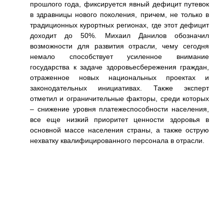
прошлого года, фиксируется явный дефицит путевок
время
в здравницы нового поколения, причем, не только в
етьми
традиционных курортных регионах, где этот дефицит
льным
доходит до 50%. Михаил Данилов обозначил
овам
возможности для развития отрасли, чему сегодня
оллег
немало способствует усиленное внимание
ния,
государства к задаче здоровьесбережения граждан,
теля.
отраженное новых национальных проектах и
асли
законодательных инициативах. Также эксперт
отметил и ограничительные факторы, среди которых
– снижение уровня платежеспособности населения,
все еще низкий приоритет ценности здоровья в
основной массе населения страны, а также острую
нехватку квалифицированного персонала в отрасли.