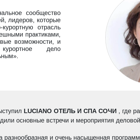
нальное сообщество
й, лидеров, которые
-курортную отрасль
пешными практиками,
вые возможности, и
курортное дело
ьным».
ыступил
LUCIANO ОТЕЛЬ И СПА СОЧИ
, где р
одили основные встречи и мероприятия делово
а разнообразная и очень насыщенная программ