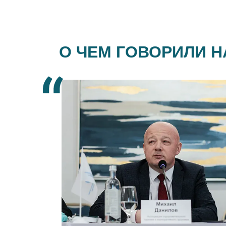
О ЧЕМ ГОВОРИЛИ 
орые подтверждают
инус килограммы,
жные коллеги, на
аки клиническими
нные не только с
росетями. <> Это
 где вы их стали