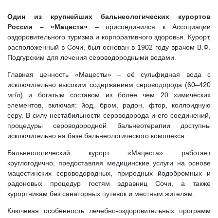
Один из крупнейших бальнеологических курортов
России – «Мацеста»
– присоединился к Ассоциации
оздоровительного туризма и корпоративного здоровья. Курорт,
расположенный в Сочи, был основан в 1902 году врачом В.Ф.
Подгурским для лечения сероводородными водами.
Главная ценность «Мацесты» – её сульфидная вода с
исключительно высоким содержанием сероводорода (60–420
мг/л) и богатым составом из более чем 20 химических
элементов, включая: йод, бром, радон, фтор, коллоидную
серу. В силу нестабильности сероводорода и его соединений,
процедуры сероводородной бальнеотерапии доступны
исключительно на базе бальнеологического комплекса.
Бальнеологический курорт «Мацеста» работает
круглогодично, предоставляя медицинские услуги на основе
мацестинских сероводородных, природных йодобромных и
радоновых процедур гостям здравниц Сочи, а также
курортникам без санаторных путевок и местным жителям.
Ключевая особенность лечебно‑оздоровительных программ