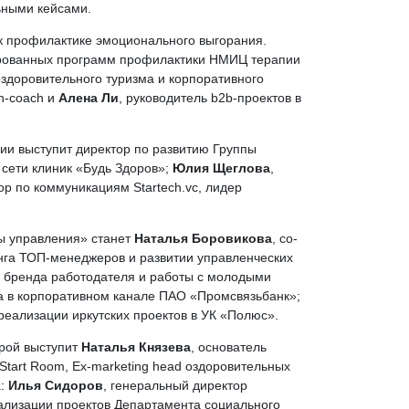
ьными кейсами.
 к профилактике эмоционального выгорания.
ированных программ профилактики НМИЦ терапии
здоровительного туризма и корпоративного
th-coach и
Алена Ли
, руководитель b2b-проектов в
ии выступит директор по развитию Группы
 сети клиник «Будь Здоров»;
Юлия Щеглова
,
тор по коммуникациям Startech.vc, лидер
ты управления» станет
Наталья Боровикова
, со-
инга ТОП-менеджеров и развитии управленческих
а бренда работодателя и работы с молодыми
са в корпоративном канале ПАО «Промсвязьбанк»;
 реализации иркутских проектов в УК «Полюс».
рой выступит
Наталья Князева
, основатель
Start Room, Ex-marketing head оздоровительных
а:
Илья Сидоров
, генеральный директор
еализации проектов Департамента социального