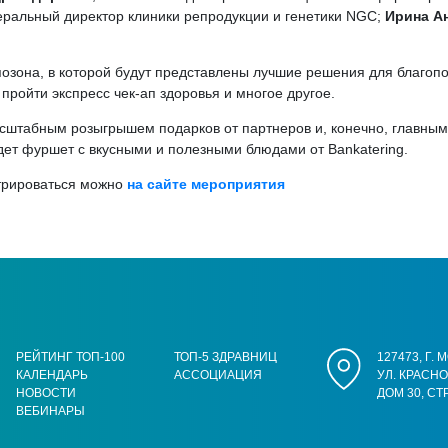
неральный директор клиники репродукции и генетики NGC;
Ирина А
позона, в которой будут представлены лучшие решения для благопо
пройти экспресс чек-ап здоровья и многое другое.
асштабным розыгрышем подарков от партнеров и, конечно, главным
дет фуршет с вкусными и полезными блюдами от Bankatering.
стрироваться можно
на сайте мероприятия
РЕЙТИНГ ТОП-100
ТОП-5 ЗДРАВНИЦ
127473, Г.
КАЛЕНДАРЬ
АССОЦИАЦИЯ
УЛ. КРАСН
НОВОСТИ
ДОМ 30, СТ
ВЕБИНАРЫ