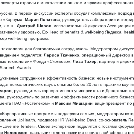
ие эксперты отрасли с многолетним опытом и яркими профессионал
уссии. В первой дискуссии эксперты обсудят комплексный подход
ор «Корпум»;
Мария Лопатина
, руководитель лаборатории интегр
 к.м.н.;
Дмитрий Шаров
, исполнительный директор Ассоциации о
ративному здоровью, Ex-Head of benefits & well-being Яндекса, heal
ер well-being программ.
и технологии для благополучия сотрудников». Модератором дискусс
 видением поделятся:
Лариса Ткаченко
, операционный директор в
ные технологии» Фонда «Сколково»;
Лиза Тихер
, партнер и дирек
Startech.Awards
уктивные сотрудники и эффективность бизнеса: новые инструмен
идат психологических наук с опытом более 20 лет в практике коуч
маров
, руководитель корпоративного университета и Департамент
ва
, руководитель по развитию и эффективности розничного бизне
егмента ПАО «Ростелеком» и
Максим Мишарин
, вице-президент по
 «Корпоративные программы поддержки семьи», модератором кото
овления UpHealth, продюсер HR Well-being Days, со-основатель Re
 «Love me Tender». Своей экспертизой поделятся с гостями форум
др Недорезов
, начальник отдела развития социальной сферы и р