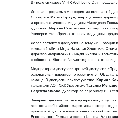
В числе спикеров VI HR Well-being Day – ведущ
Деловая программа мероприятия включает 4 диск
Спикеры –
Мария Браун
, операционный директ
и профилактической медицины Минздрава России,
здоровья;
Марина Самойлова
, эксперт по корпо
Университете образовательной медицины, продюс
Далее состоится дискуссия на тему «Инновации 
компаний «Вита Мед»
Наталья Хлевнюк
. Своим
директор направления «Медицинские и ассистив
сообщества Startech.Networking, основательница 
Модератором дискуссии третьей дискуссии «Прод
основатель и директор по развитию BITOBE, канд
команд. В дискуссии примут участие:
Кирилл Ко
талантами АО «ОХК Уралхим»;
Татьяна Меньшо
Надежда Ямова
, директор по персоналу В2В с
Завершит деловую часть мероприятия дискуссия
агентства событийного маркетинга в сфере оздор
проектов Mriya, основатель женского сообщества
Европейского Гимнастического Центра;
Алексан