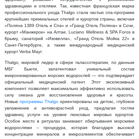
здравницами и отелями. Так, известная французская марка
профессионального ухода Thalgo стала частью спа-программ
крупнейших премиальных отелей и курортов страны, включая
«Поляна 1389 Отель и Спа» и «Гранд Отель Поляна» в Сочи,
курорт «Манжерок» на Алтае, Luciano Wellness & SPA Foros в
Крыму, санаторий «Изовелла», «Гранд Отель Мойка 22» в
Санкт-Петербурге, а также международный медицинский
курорт Verba Mayr.
Thalgo, мировой лидер в сфере талассотерапии, по данным
МБГ Бьюти, запатентовал уникальный состав
микронизированных морских водорослей — что подтверждает
официальный медицинский патент. Этот эксклюзивный
компонент позволяет максимально эффективно использовать
силу океана для восстановления здоровья и красоты.
Новые
программы Thalgo
ориентированы на детокс, глубокое
увлажнение и антивозрастной уход, предлагая гостям
здравниц услуги на уровне люксовых мировых курортов.
Особое место в ритуалах занимают обертывания морскими
водорослями – процедура, которая благодаря высокой
концентрации минералов и микроэлементов обеспечивает