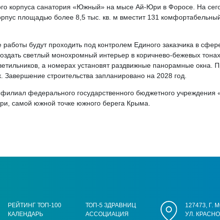
ого корпуса санатория «Южный» на мысе Ай-Юри в Форосе. На сег
орпус площадью более 8,5 тыс. кв. м вместит 131 комфортабельны
работы будут проходить под контролем Единого заказчика в сфере
создать светлый монохромный интерьер в коричнево-бежевых тонах
ветильников, а номерах установят раздвижные панорамные окна.
к. Завершение строительства запланировано на 2028 год.
о филиал федерального государственного бюджетного учреждения
и, самой южной точке южного берега Крыма.
РЕЙТИНГ ТОП-100
ТОП-5 ЗДРАВНИЦ
127473, Г.
КАЛЕНДАРЬ
АССОЦИАЦИЯ
УЛ. КРАСН