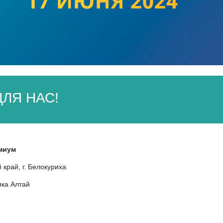
ЛЯ НАС!
миум
 край, г. Белокуриха
ика Алтай