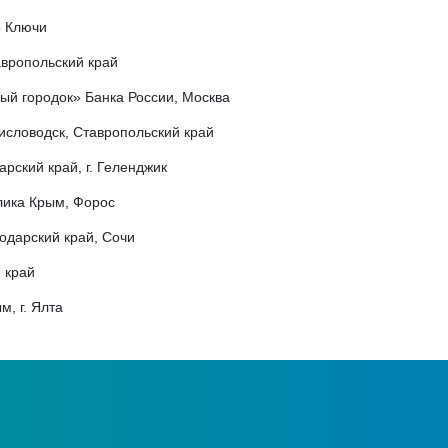
о Ключи
вропольский край
ый городок» Банка России, Москва
словодск, Ставропольский край
рский край, г. Геленджик
блика Крым, Форос
снодарский край, Сочи
й край
м, г. Ялта