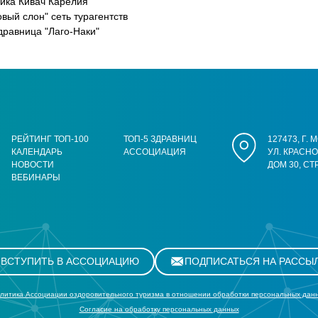
ника Кивач Карелия
вый слон" сеть турагентств
дравница "Лаго-Наки"
РЕЙТИНГ ТОП-100
ТОП-5 ЗДРАВНИЦ
127473, Г.
КАЛЕНДАРЬ
АССОЦИАЦИЯ
УЛ. КРАСН
НОВОСТИ
ДОМ 30, СТ
ВЕБИНАРЫ
ВСТУПИТЬ В АССОЦИАЦИЮ
ПОДПИСАТЬСЯ НА РАССЫ
литика Ассоциации оздоровительного туризма в отношении обработки персональных дан
Cогласие на обработку персональных данных