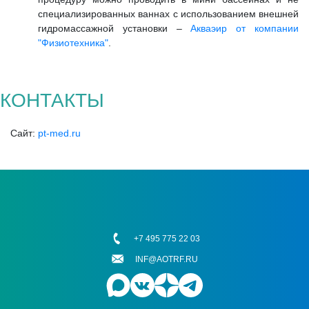
специализированных ваннах с использованием внешней
гидромассажной установки –
Акваэир от компании
"Физиотехника"
.
КОНТАКТЫ
Сайт:
pt-med.ru
+7 495 775 22 03
INF@AOTRF.RU