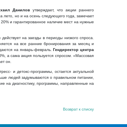
Михаил Данилов
утверждает, что акции раннего
а лето, но и на осень следующего года, замечает
о 20% и гарантированное наличие мест на нужные
и действует на заезды в периоды низкого спроса.
аняется на все ранние бронирования за месяц и
одаются на январь-февраль.
Гендиректор центра
0%, а сама акция пользуется спросом. «Массовая
ет он.
ресс- и детокс-программы, остается актуальной
льше людей задумываются о правильном питании,
ние на диагностику, программы, направленные на
Возврат к списку