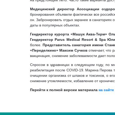
на предстоящее лето. Часто такие варианты дост
Медицинский директор Ассоциации оздоро
бронирования объявили фактически все российски
он. Забронировать отдых заранее в санаториях 
даты в популярных объектах.
Гендиректор курорта «Машук Аква-Терм» Ол
Гендиректор Parus Medical Resort & Spa Ю
более.
Представитель санатория имени Стан
«Переделкино» Максим Сучков
отмечает, что 
вакцинация, снижение заболеваемости дает полож
Спросом в здравницах в следующем году, по мн
реабилитация после COVID-19. Марина Перова т
очищении организма от шлаков и токсинов, о ег
снижение утомляемости, избавление от хроничес
Перейти к полной версии материала
на сайте