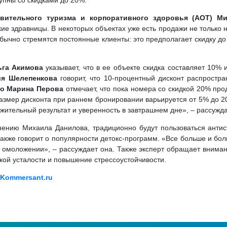
упны со скидками до 20%.
вительного туризма и корпоративного здоровья (АОТ) 
е здравницы. В некоторых объектах уже есть продажи не только н
обычно стремятся постоянные клиенты: это предполагает скидку д
ьга Акимова
указывает, что в ее объекте скидка составляет 10% 
лия Шелепенкова
говорит, что 10-процентный дисконт распростр
ко Марина Перова
отмечает, что пока номера со скидкой 20% пр
размер дисконта при раннем бронировании варьируется от 5% до 2
ительный результат и уверенность в завтрашнем дне», – рассужда
ению Михаила Данилова, традиционно будут пользоваться антист
акже говорит о популярности детокс-программ. «Все больше и бо
о омоложении», – рассуждает она. Также эксперт обращает внима
кой усталости и повышение стрессоустойчивости.
 Kommersant.ru