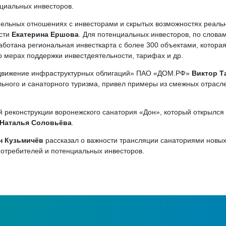
циальных инвесторов.
емельных отношениях с инвесторами и скрытых возможностях реаль
асти
Екатерина Ершова
. Для потенциальных инвесторов, по слова
аботана региональная инвесткарта с более 300 объектами, котора
о мерах поддержки инвестдеятельности, тарифах и др.
одвижение инфраструктурных облигаций» ПАО «ДОМ.РФ»
Виктор Т
ьного и санаторного туризма, привел примеры из смежных отрасл
 реконструкции воронежского санатория «Дон», который открылся 
Наталья Соловьёва
.
н Кузьмичёв
рассказал о важности трансляции санаториями новых
отребителей и потенциальных инвесторов.