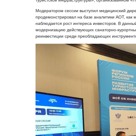
туристской инфраструктуры», организованном «П
Модератором сессии выступил медицинский дир
продемонстрировал на базе аналитики АОТ, как м
наблюдается рост интереса инвесторов. В данны
модернизацию действующих санаторно-курортных о
реинвестиции среди преобладающих инструменто