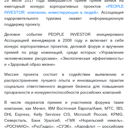
28 июля 2017 года завершается прием приём заявок на
ежегодный конкурс корпоративных проектов
«PEOPLE
INVESTOR: компании, инвестирующие в людей»
. Ассоциация
оздоровительного туризма окажет информационную
поддержку проекту.
Деловое событие PEOPLE INVESTOR инициировано
Ассоциацией менеджеров в 2008 году и включает в себя
конкурс корпоративных проектов, деловой форум и вручение
премий по ряду номинаций, среди которых «Управление
человеческими ресурсами», «Экологическая эффективность»
и «Здоровый образ жизни».
Миссия проекта состоит в содействии выявлению и
распространению лучшего опыта и инновационных практик
социально ответственного ведения бизнеса для повышения
прозрачности и конкурентоспособности российских компаний.
В числе лауреатов премии и участников форума такие
компании, как Мечел, IBM Восточная Европа/Азия, МТС, IBS,
DHL Express, Kelly Services CIS, Microsoft Россия, KPMG,
Северсталь, Банк Уралсиб, «ГМК «Норильский никель»,
«РОСНАНО», «РусГидро», «СУЭК», «Аэрофлот — российские