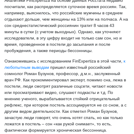
Аналитики FinExpertiza на основе данных Росстата недавно
посчитали, как распределяется суточное время россиян. Так,
например, выяснилось, что российские мужчины в среднем
отдыхают дольше, чем женщины на 13% или на полчаса. А на
сон среднестатистический россиянин тратит 8 часов 43
минуты в сутки (с учетом выходных). Однако, как уточняют
исследователи, в эту цифру входит не только сам сон, но и
время, проведенное в постели до засыпания и после
пробуждения, а также периоды бессонницы.
Ознакомившись с исследованием FinExpertiza в этой части,
к
любопытным выводам
пришел известный российский
сомнолог Роман Бузунов, профессор, д.м.н., заслуженный
врач РФ. Как прокомментировал эксперт, помимо сна, лежа в
постели, люди смотрят различные соцсети, читают новости
или просматривают видео, слушают подкасты и т.д. По
мнению ученого, вырабатывается стойкий отрицательный
рефлекс, при котором постель ассоциируется не со сном, а с
другим видом деятельности. Как отметил Роман Бузунов,
зачастую люди говорят, что очень хотят спать, но как только
ложатся в постель – сон «как рукой снимает», то есть,
фактически формируется хроническая бессонница.