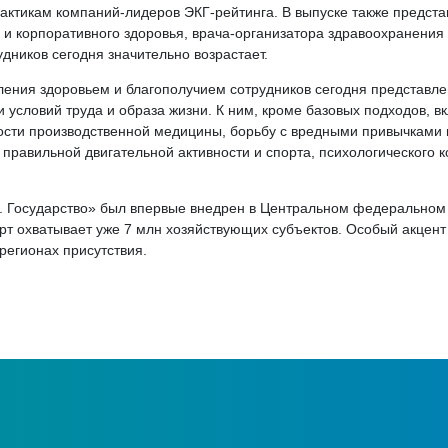
актикам компаний-лидеров ЭКГ-рейтинга. В выпуске также предст
 и корпоративного здоровья, врача-организатора здравоохранения
удников сегодня значительно возрастает.
ния здоровьем и благополучием сотрудников сегодня представл
условий труда и образа жизни. К ним, кроме базовых подходов,
ти производственной медицины, борьбу с вредными привычками и
 правильной двигательной активности и спорта, психологического
. Государство» был впервые внедрен в Центральном федеральном о
арт охватывает уже 7 млн хозяйствующих субъектов. Особый акцен
регионах присутствия.