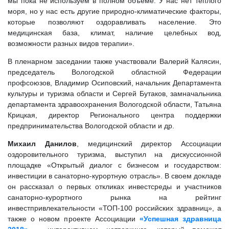
мы пока не используем в полном объеме. У нас нет теплого
моря, но у нас есть другие природно-климатические факторы,
которые позволяют оздоравливать население. Это
медицинская база, климат, наличие целебных вод,
возможности разных видов терапии».
В пленарном заседании также участвовали Валерий Калясин,
председатель Вологодской областной Федерации
профсоюзов, Владимир Осиповский, начальник Департамента
культуры и туризма области и Сергей Бутаков, замначальника
департамента здравоохранения Вологодской области, Татьяна
Крицкая, директор Регионального центра поддержки
предпринимательства Вологодской области и др.
Михаил Данилов
, медицинский директор Ассоциации
оздоровительного туризма, выступил на дискуссионной
площадке «Открытый диалог с бизнесом и государством:
инвестиции в санаторно-курортную отрасль». В своем докладе
он рассказал о первых откликах инвестсреды и участников
санаторно-курортного рынка на рейтинг
инвестпривлекательности «ТОП-100 российских здравниц», а
также о новом проекте Ассоциации
«Успешная здравница