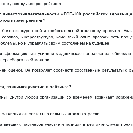
ет в десятку лидеров рейтинга.
нг инвестпривлекательности «ТОП-100 российских здравниц».
этом играет рейтинг?
о более конкурентной и требовательной к качеству продукта. Е
ь сервиса, инфраструктура, клиентский опыт, прозрачность про
роблемы, но и управлять своим состоянием на будущее.
нсформацию: мы усилили медицинское направление, обновили и
 пересборка всей модели.
ей оценки. Он позволяет соотнести собственные результаты с ры
я, принимая участие в рейтинге?
ны. Внутри любой организации со временем возникает искажени
 положения относительно сильных игроков отрасли.
ля внешних партнёров участие и позиции в рейтинге служат поня