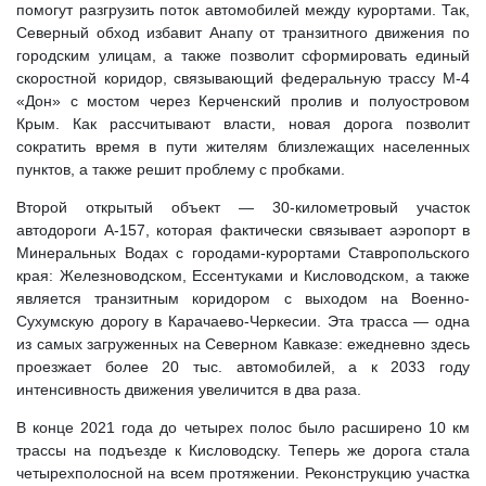
помогут разгрузить поток автомобилей между курортами. Так,
Северный обход избавит Анапу от транзитного движения по
городским улицам, а также позволит сформировать единый
скоростной коридор, связывающий федеральную трассу М-4
«Дон» с мостом через Керченский пролив и полуостровом
Крым. Как рассчитывают власти, новая дорога позволит
сократить время в пути жителям близлежащих населенных
пунктов, а также решит проблему с пробками.
Второй открытый объект — 30-километровый участок
автодороги А-157, которая фактически связывает аэропорт в
Минеральных Водах с городами-курортами Ставропольского
края: Железноводском, Ессентуками и Кисловодском, а также
является транзитным коридором с выходом на Военно-
Сухумскую дорогу в Карачаево-Черкесии. Эта трасса — одна
из самых загруженных на Северном Кавказе: ежедневно здесь
проезжает более 20 тыс. автомобилей, а к 2033 году
интенсивность движения увеличится в два раза.
В конце 2021 года до четырех полос было расширено 10 км
трассы на подъезде к Кисловодску. Теперь же дорога стала
четырехполосной на всем протяжении. Реконструкцию участка