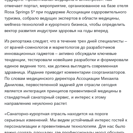
отмечает портал, мероприятие, организованное на базе отеля
Rosa Springs 5* при поддержке Ассоциации оздоровительного
туризма, собрало ведущих экспертов в области медицины,
wellness-технологий и курортного бизнеса, чтобы определить
вектор развития индустрии здоровья на годы вперед.
Из репортажа следует, что в течение трех дней специалисты –
от врачей-сомнологов и маркетологов до разработчиков
инновационных гаджетов – активно обсуждали ключевые
тенденции, тестировали новейшие разработки и формировали
единое видение того, как должна выглядеть современная
здравница. Издание приводит комментарии соорганизаторов.
По словам медицинского директора Ассоциации Михаила
Данилова, первостепенной задачей для отрасли сегодня
является интеграция принципов превентивной медицины в
стандартный санаторный сервис, и интерес к этому
направлению неуклонно растет.
«Санаторно-курортная отрасль находится на пороге
серьезных изменений. Мы видим устойчивый интерес гостей к
персонализации и превентивным технологиям. Для нас было
важно создать площадку, где профессионалы могут обсудить