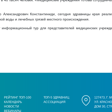
в 40 тысяч человек. «Медицинские учреждения готовы сотруднича
р Александрович Константиниди, сегодня здравницы края реали
ой воды и лечебных грязей местного происхождения.
т информационный тур для представителей медицинских учрежде
РЕЙТИНГ ТОП-100
ТОП-5 ЗДРАВНИЦ
127473, Г.
КАЛЕНДАРЬ
АССОЦИАЦИЯ
УЛ. КРАСН
НОВОСТИ
ДОМ 30, СТ
ВЕБИНАРЫ