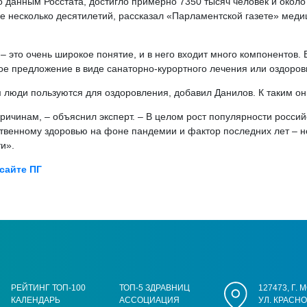
о данным Росстата, достигло примерно 7350 тысяч человек и около
ие несколько десятилетий, рассказал «Парламентской газете» мед
это очень широкое понятие, и в него входит много компонентов. 
ое предложение в виде санаторно-курортного лечения или оздоров
 люди пользуются для оздоровления, добавил Данилов. К таким он 
ичинам, – объяснил эксперт. – В целом рост популярности россий
бственному здоровью на фоне пандемии и фактор последних лет – 
и».
 сайте ПГ
РЕЙТИНГ ТОП-100
ТОП-5 ЗДРАВНИЦ
127473, Г.
КАЛЕНДАРЬ
АССОЦИАЦИЯ
УЛ. КРАСН