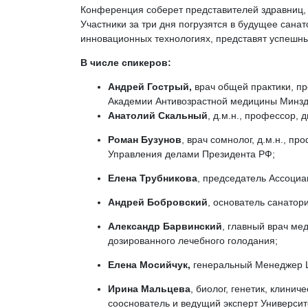
Конференция соберет представителей здравниц,
Участники за три дня погрузятся в будущее сана
инновационных технологиях, представят успешн
В числе спикеров:
Андрей Гострый,
врач общей практики, п
Академии Антивозрастной медицины Минзд
Анатолий Скальный
, д.м.н., профессор,
Роман Бузунов
, врач сомнолог, д.м.н.,
Управления делами Президента РФ;
Елена Трубникова
, председатель Ассоциа
Андрей Бобровский
, основатель санатор
Александр Барвинский
, главный врач мед
дозированного лечебного голодания;
Елена Мосийчук,
генеральный Менеджер Li
Ирина Мальцева
, биолог, генетик, клини
сооснователь и ведущий эксперт Универси