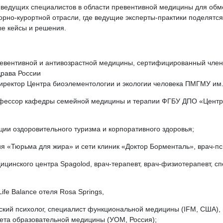
 ведущих специалистов в области превентивной медицины для о
торно-курортной отрасли, где ведущие эксперты-практики поделятс
ые кейсы и решения.
ревентивной и антивозрастной медицины, сертифицированный чле
рава России
 директор Центра биоэлементологии и экологии человека ПМГМУ им.
 профессор кафедры семейной медицины и терапии ФГБУ ДПО «Цент
ции оздоровительного туризма и корпоративного здоровья;
ия «Тюрьма для жира» и сети клиник «Доктор Борменталь», врач-пси
ицинского центра Spagolod, врач-терапевт, врач-физиотерапевт, сп
fe Balance отеля Rosa Springs,
ческий психолог, специалист функциональной медицины (IFM, США),
тета образовательной медицины (УОМ, Россия);