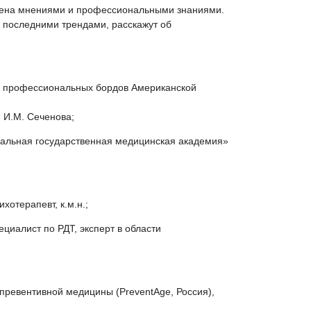
бмена мнениями и профессиональными знаниями.
я последними трендами, расскажут об
н профессиональных бордов Американской
 И.М. Сеченова;
ральная государственная медицинская академия»
хотерапевт, к.м.н.;
ециалист по РДТ, эксперт в области
 превентивной медицины (PreventAge, Россия),