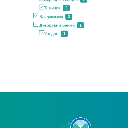
Таминск
2
Владикавказ
6
Дигорский район
1
Урсдон
1