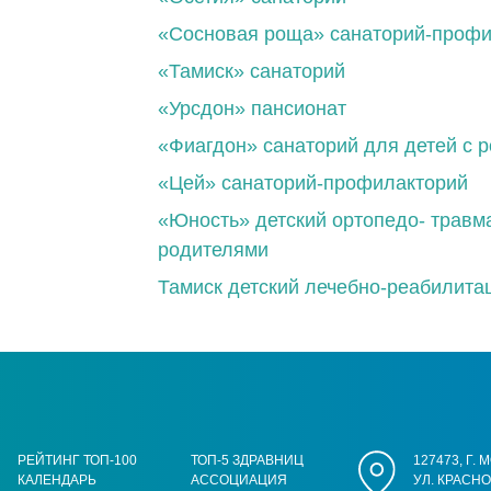
«Сосновая роща» санаторий-профи
«Тамиск» санаторий
«Урсдон» пансионат
«Фиагдон» санаторий для детей с 
«Цей» санаторий-профилакторий
«Юность» детский ортопедо- травма
родителями
Тамиск детский лечебно-реабилита
РЕЙТИНГ ТОП-100
ТОП-5 ЗДРАВНИЦ
127473, Г.
КАЛЕНДАРЬ
АССОЦИАЦИЯ
УЛ. КРАСН