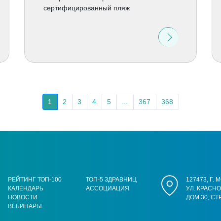
сертифицированный пляж
1
2
3
4
5
...
367
368
РЕЙТИНГ ТОП-100
ТОП-5 ЗДРАВНИЦ
127473, Г.
КАЛЕНДАРЬ
АССОЦИАЦИЯ
УЛ. КРАСН
НОВОСТИ
ДОМ 30, СТ
ВЕБИНАРЫ