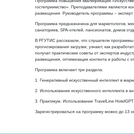
Программа повышения квалификации «Искусствен
гостеприимство». Преподавателями являются конс
размещения. Руководитель программы – эксперт
Программа предназначена для маркетологов, ме
санаториев, SPA-отелей, пансионатов, домов отд
В РГУТИС рассказали, что слушатели программы 
прогнозирования загрузки; узнают, как разработ
получат практические советы от экспертов индуст
размещения, оптимизации контента и работы с о
Программа включает три раздела:
1. Генеративный искусственный интеллект в мар
2. Использование искусственного интеллекта в а
3. Практикум. Использование TravelLine HotelGP
Зарегистрироваться на программу можно до 13 о