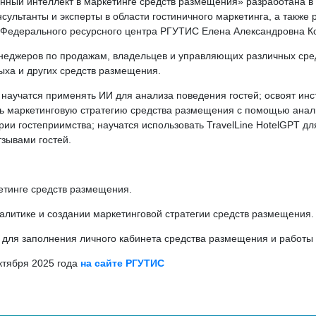
ный интеллект в маркетинге средств размещения» разработана в 
ультанты и эксперты в области гостиничного маркетинга, а также 
 Федерального ресурсного центра РГУТИС Елена Александровна К
неджеров по продажам, владельцев и управляющих различных сред
ыха и других средств размещения.
научатся применять ИИ для анализа поведения гостей; освоят ин
ать маркетинговую стратегию средства размещения с помощью анали
рии гостеприимства; научатся использовать TravelLine HotelGPT д
тзывами гостей.
кетинге средств размещения.
налитике и создании маркетинговой стратегии средств размещения
T для заполнения личного кабинета средства размещения и работы 
ктября 2025 года
на сайте РГУТИС