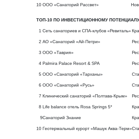
10
ООО «Санаторий Рассвет»
Нов
ТОП-10 ПО ИНВЕСТИЦИОННОМУ ПОТЕНЦИАЛУ
1
Сеть санаториев и СПА-клубов «Ревиталь»
Кра
2
АО «Санаторий «Ай-Петри»
Рес
3
ООО «Таврия»
Рес
4
Palmira Palace Resort & SPA
Рес
5
ООО «Санаторий «Тарханы»
Ста
6
ООО «Санаторий «Русь»
Ста
7
Клинический санаторий «Полтава-Крым»
Рес
8
Life balance отель Rosa Springs 5*
Кра
9
Санаторий Знание
Кра
10
Геотермальный курорт «Машук Аква-Терм»
Ста