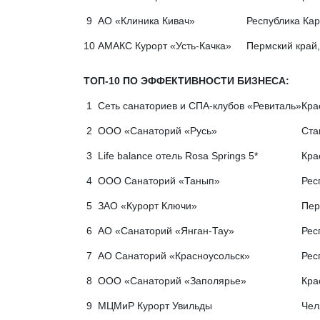
9
АО «Клиника Кивач»
Республика Кар
10
АМАКС Курорт «Усть-Качка»
Пермский край, 
ТОП-10 ПО ЭФФЕКТИВНОСТИ БИЗНЕСА:
1
Сеть санаториев и СПА-клубов «Ревиталь»
Кра
2
ООО «Санаторий «Русь»
Ста
3
Life balance отель Rosa Springs 5*
Кра
4
ООО Санаторий «Танып»
Рес
5
ЗАО «Курорт Ключи»
Пер
6
АО «Санаторий «Янган-Тау»
Рес
7
АО Санаторий «Красноусольск»
Рес
8
ООО «Санаторий «Заполярье»
Кра
9
МЦМиР Курорт Увильды
Чел