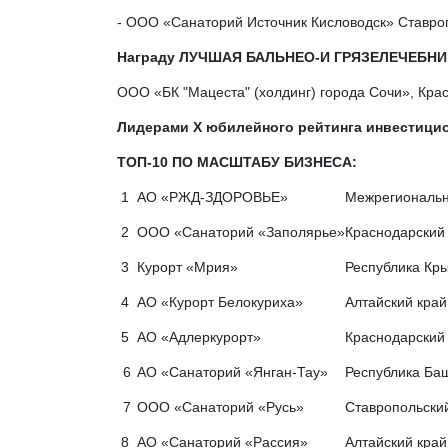
- ООО «Санаторий Источник Кисловодск» Ставропо
Награду ЛУЧШАЯ БАЛЬНЕО-И ГРЯЗЕЛЕЧЕБНИЦА 
ООО «БК "Мацеста" (холдинг) города Сочи», Крас
Лидерами Х юбилейного рейтинга инвестицио
ТОП-10 ПО МАСШТАБУ БИЗНЕСА:
1
АО «РЖД-ЗДОРОВЬЕ»
Межрегиональн
2
ООО «Санаторий «Заполярье»
Краснодарский 
3
Курорт «Мрия»
Республика Кры
4
АО «Курорт Белокуриха»
Алтайский край,
5
АО «Адлеркурорт»
Краснодарский 
6
АО «Санаторий «Янган-Тау»
Республика Баш
7
ООО «Санаторий «Русь»
Ставропольский 
8
АО «Санаторий «Рассия»
Алтайский край,