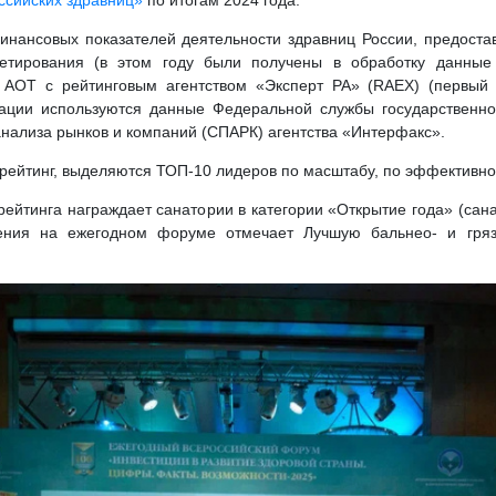
ссийских здравниц»
по итогам 2024 года.
инансовых показателей деятельности здравниц России, предост
кетирования (в этом году были получены в обработку данные 
 АОТ с рейтинговым агентством «Эксперт РА» (RAEX) (первый 
ации используются данные Федеральной службы государственной
нализа рынков и компаний (СПАРК) агентства «Интерфакс».
рейтинг, выделяются ТОП-10 лидеров по масштабу, по эффективно
рейтинга награждает санатории в категории «Открытие года» (сан
ения на ежегодном форуме отмечает Лучшую бальнео- и грязе