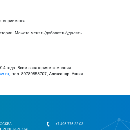
остеприимства
атории. Можете менять/добавлять/удалять
2014 года. Всем санаториям компания
vr.ru,
тел. 89789858707, Александр. Акция
 МОСКВА
+7 495 775 22 03
ОПРОЛЕТАРСКАЯ,