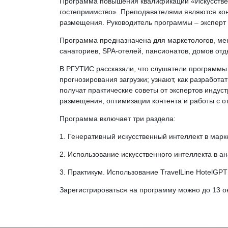
Программа повышения квалификации «Искусствен
гостеприимство». Преподавателями являются конс
размещения. Руководитель программы – эксперт
Программа предназначена для маркетологов, ме
санаториев, SPA-отелей, пансионатов, домов отд
В РГУТИС рассказали, что слушатели программы 
прогнозирования загрузки; узнают, как разработ
получат практические советы от экспертов индуст
размещения, оптимизации контента и работы с о
Программа включает три раздела:
1. Генеративный искусственный интеллект в мар
2. Использование искусственного интеллекта в а
3. Практикум. Использование TravelLine HotelGP
Зарегистрироваться на программу можно до 13 о