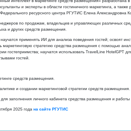
ный интеллект в маркетинге средств размещения» разработана в 
ультанты и эксперты в области гостиничного маркетинга, а также 
 Федерального ресурсного центра РГУТИС Елена Александровна К
неджеров по продажам, владельцев и управляющих различных сред
ыха и других средств размещения.
научатся применять ИИ для анализа поведения гостей; освоят ин
ать маркетинговую стратегию средства размещения с помощью анали
рии гостеприимства; научатся использовать TravelLine HotelGPT д
тзывами гостей.
кетинге средств размещения.
налитике и создании маркетинговой стратегии средств размещения
T для заполнения личного кабинета средства размещения и работы 
ктября 2025 года
на сайте РГУТИС