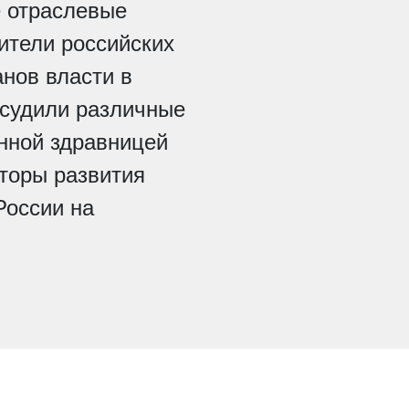
е отраслевые
дители российских
анов власти в
судили различные
нной здравницей
торы развития
России на