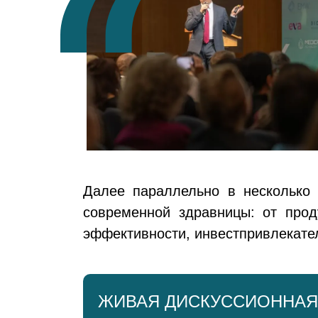
де взять на это
лет.
ется в том, что,
са или wellness-
 инфраструктуры,
Далее параллельно в несколько 
современной здравницы: от прод
эффективности, инвестпривлекател
ЖИВАЯ ДИСКУССИОННАЯ